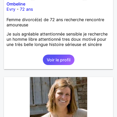
Ombeline
Evry
-
72 ans
Femme divorcé(e) de 72 ans recherche rencontre
amoureuse
Je suis agréable attentionnée sensible je recherche
un homme libre attentionné tres doux motivé pour
une très belle longue histoire sérieuse et sincère
Voir le profil