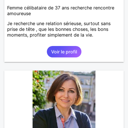
Femme célibataire de 37 ans recherche rencontre
amoureuse
Je recherche une relation sérieuse, surtout sans
prise de tête , que les bonnes choses, les bons
moments, profiter simplement de la vie.
Voir le profil