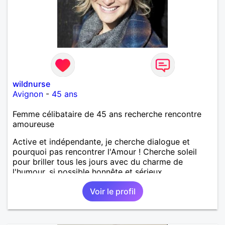
wildnurse
Avignon
-
45 ans
Femme célibataire de 45 ans recherche rencontre
amoureuse
Active et indépendante, je cherche dialogue et
pourquoi pas rencontrer l'Amour ! Cherche soleil
pour briller tous les jours avec du charme de
l'humour, si possible honnête et sérieux.
Voir le profil