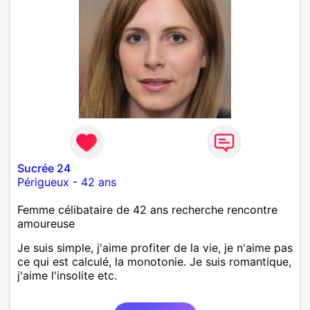
Sucrée 24
Périgueux
-
42 ans
Femme célibataire de 42 ans recherche rencontre
amoureuse
Je suis simple, j'aime profiter de la vie, je n'aime pas
ce qui est calculé, la monotonie. Je suis romantique,
j'aime l'insolite etc.