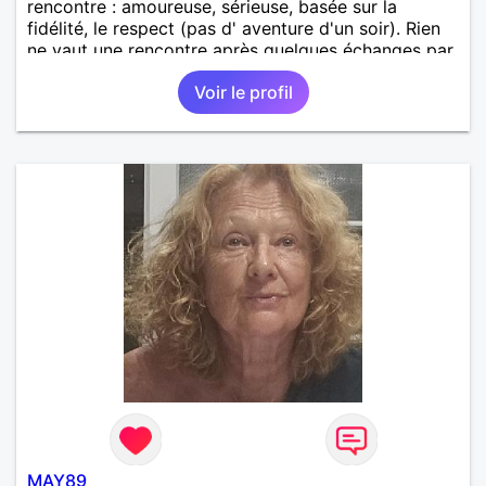
rencontre : amoureuse, sérieuse, basée sur la
fidélité, le respect (pas d' aventure d'un soir). Rien
ne vaut une rencontre après quelques échanges par
messages pour savoir si il y a un feeling entre les
Voir le profil
deux et le désir de se revoir. Au plaisir de se
découvrir...
MAY89