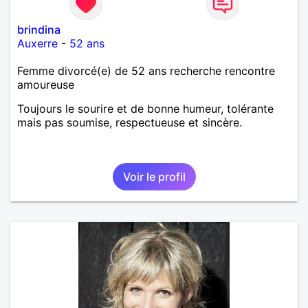
brindina
Auxerre
-
52 ans
Femme divorcé(e) de 52 ans recherche rencontre
amoureuse
Toujours le sourire et de bonne humeur, tolérante
mais pas soumise, respectueuse et sincère.
Voir le profil