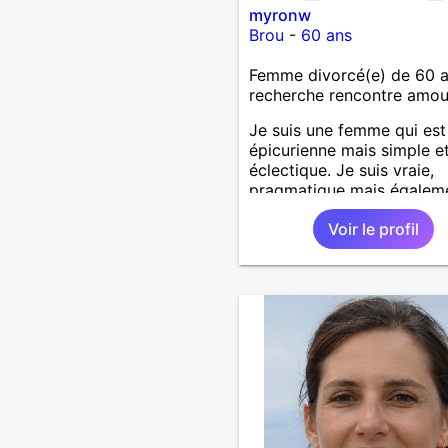
myronw
Brou
-
60 ans
Femme divorcé(e) de 60 
recherche rencontre amo
Je suis une femme qui est
épicurienne mais simple e
éclectique. Je suis vraie,
pragmatique mais égalem
passionnée, j'ai envie de v
Voir le profil
des moments à deux.