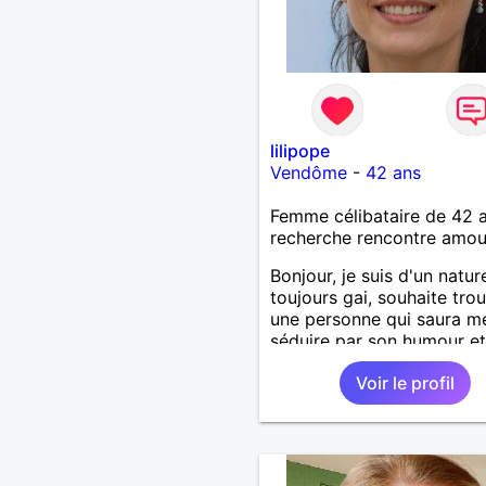
lilipope
Vendôme
-
42 ans
Femme célibataire de 42 
recherche rencontre amo
Bonjour, je suis d'un natur
toujours gai, souhaite tro
une personne qui saura m
séduire par son humour et
sincérité.
Voir le profil