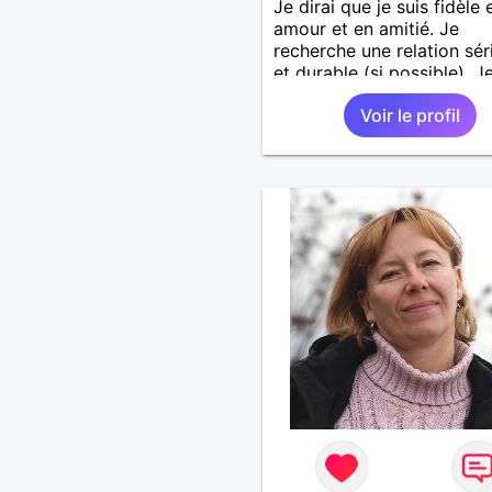
Je dirai que je suis fidèle 
amour et en amitié. Je
recherche une relation sér
et durable (si possible). J
vivre de nouveau une bell
Voir le profil
histoire d'amour.