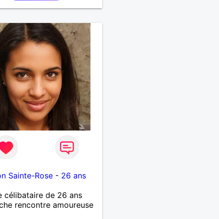
on Sainte-Rose
-
26 ans
célibataire de 26 ans
che rencontre amoureuse