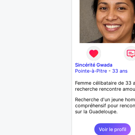
Sincérité Gwada
Pointe-à-Pitre
-
33 ans
Femme célibataire de 33 
recherche rencontre amo
Recherche d'un jeune ho
compréhensif pour rencon
sur la Guadeloupe.
Voir le profil