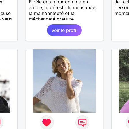
en
Fidèle en amour comme en
Je rec
amitié, je déteste le mensonge,
person
ieuse
la malhonnêteté et la
moment
e veux
méchanceté gratuite.
e
Voir le profil