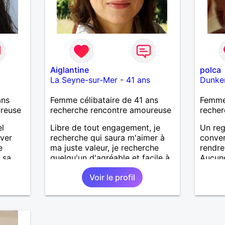
Aiglantine
polca
La Seyne-sur-Mer
-
41 ans
Dunke
ans
Femme célibataire de 41 ans
Femme
ureuse
recherche rencontre amoureuse
recher
el
Libre de tout engagement, je
Un reg
uver
recherche qui saura m'aimer à
conver
e
ma juste valeur, je recherche
rendre
 sa
quelqu'un d'agréable et facile à
Aucune
vivre.
sérieu
Voir le profil
pas la
des mo
récipr