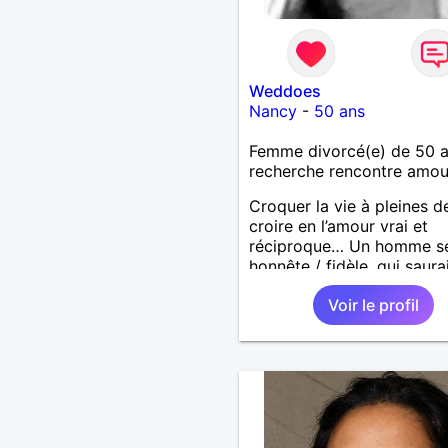
Weddoes
Nancy
-
50 ans
Femme divorcé(e) de 50 
recherche rencontre amo
Croquer la vie à pleines d
croire en l’amour vrai et
réciproque… Un homme sé
honnête / fidèle, qui saura
faire rire à nouveau, est le
Voir le profil
venu !