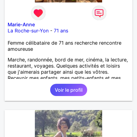
Marie-Anne
La Roche-sur-Yon
-
71 ans
Femme célibataire de 71 ans recherche rencontre
amoureuse
Marche, randonnée, bord de mer, cinéma, la lecture,
restaurant, voyages. Quelques activités et loisirs
que j'aimerais partager ainsi que les vôtres.
Recevoir mes enfants, mes petits-enfants et mes
amis. Bénévolat auprès des enfants à l’école, pour le
Voir le profil
cinéma indépendant... Se rencontrer, être à l’écoute,
échanger avec une personne de confiance, pour une
vie de partage, de tendresse. Les voyages et où
randonnées en France ou à l'étranger à deux en
dehors des sentiers battus me raviraient. Je
m'engage à répondre à votre message. Au plaisir de
vous lire.