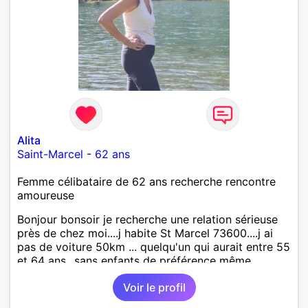
Alita
Saint-Marcel
-
62 ans
Femme célibataire de 62 ans recherche rencontre
amoureuse
Bonjour bonsoir je recherche une relation sérieuse
près de chez moi....j habite St Marcel 73600....j ai
pas de voiture 50km ... quelqu'un qui aurait entre 55
et 64 ans...sans enfants de préférence même
adultes et qui n aurait garder aucun contact avec
Voir le profil
une où plusieurs ex...si vous correspondez à ma
recherche ecrivez moi je vous répondrai...