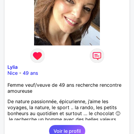
Lylia
Nice
-
49 ans
Femme veuf/veuve de 49 ans recherche rencontre
amoureuse
De nature passionnée, épicurienne, j’aime les
voyages, la nature, le sport .. la rando, les petits
bonheurs au quotidien et surtout … le chocolat 🙂
Je recherche un homme avec des belles valeurs,
respectueux, bienveillant. Une jolie rencontre, un
Voir le profil
feeling, une connexion, pour vivre une belle histoire