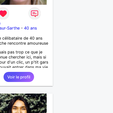
a
sur-Sarthe
-
40 ans
célibataire de 40 ans
che rencontre amoureuse
sais pas trop ce que je
enue chercher ici, mais si
ur d'un clic, un p'tit gars
ouvait entrer dans ma vie.
Voir le profil