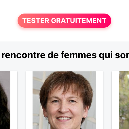
TESTER GRATUITEMENT
rencontre de femmes qui son