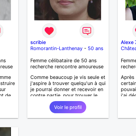
scribie
Alexe 
Romorantin-Lanthenay
-
50 ans
Châte
ans
Femme célibataire de 50 ans
Femme 
ureuse
recherche rencontre amoureuse
recher
homme
Comme beaucoup je vis seule et
Après 
struire
j'aspire à trouver quelqu'un à qui
certai
sur
je pourrai donner et recevoir en
pouvai
nt de
contre partie, pour trouver le
j'ai d
bonheur tout seimplement.
sur ce
Voir le profil
nouvel
Châtea
ou La 