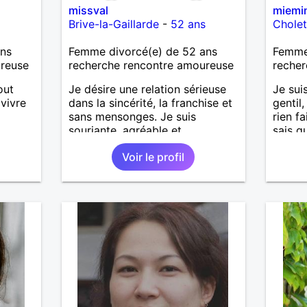
missval
miemi
Brive-la-Gaillarde
-
52 ans
Chole
ans
Femme divorcé(e) de 52 ans
Femme 
ureuse
recherche rencontre amoureuse
recher
out
Je désire une relation sérieuse
Je sui
vivre
dans la sincérité, la franchise et
gentil
sans mensonges. Je suis
rien f
souriante, agréable et
sais 
respectueuse tout en désirant
quand 
Voir le profil
passer de bons moments de
belle 
complicité avec un homme
environ
voulant aller dans la même
direction que moi.