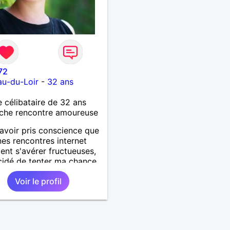
72
au-du-Loir
-
32 ans
célibataire de 32 ans
che rencontre amoureuse
avoir pris conscience que
nes rencontres internet
ent s'avérer fructueuses,
écidé de tenter ma chance
 site pour découvrir de
Voir le profil
les personnes sur
u-de-Loir voire Le Mans
Flèche !