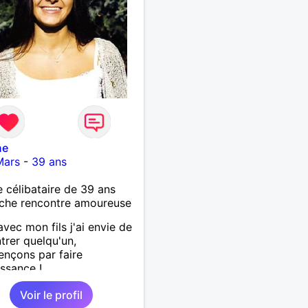
ne
Mars
-
39 ans
célibataire de 39 ans
che rencontre amoureuse
avec mon fils j'ai envie de
trer quelqu'un,
nçons par faire
ssance !
Voir le profil