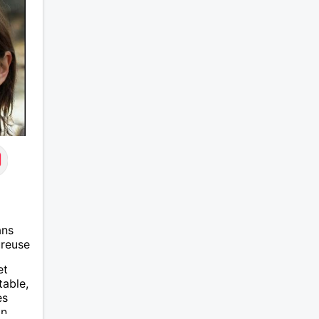
ans
ureuse
et
table,
es
n.