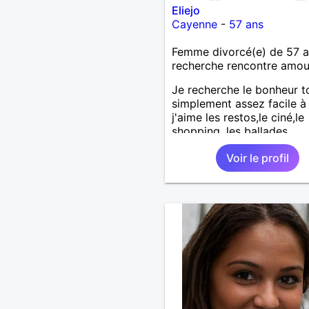
Eliejo
Cayenne
-
57 ans
Femme divorcé(e) de 57 
recherche rencontre amo
Je recherche le bonheur t
simplement assez facile à 
j'aime les restos,le ciné,le
shopping ,les ballades.
Voir le profil