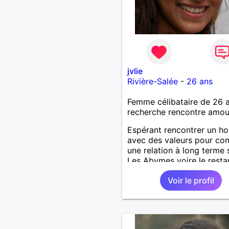
jvlie
Rivière-Salée
-
26 ans
Femme célibataire de 26 
recherche rencontre amo
Espérant rencontrer un 
avec des valeurs pour con
une relation à long terme 
Les Abymes voire le resta
la Guadeloupe.
Voir le profil