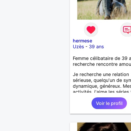
hermese
Uzès
-
39 ans
Femme célibataire de 39 
recherche rencontre amo
Je recherche une relation
sérieuse, quelqu'un de sy
dynamique, généreux. Me
activités, j'aime les séries 
cinéma, lire, voyager, se
Voir le profil
promener, visiter les musé
plus.