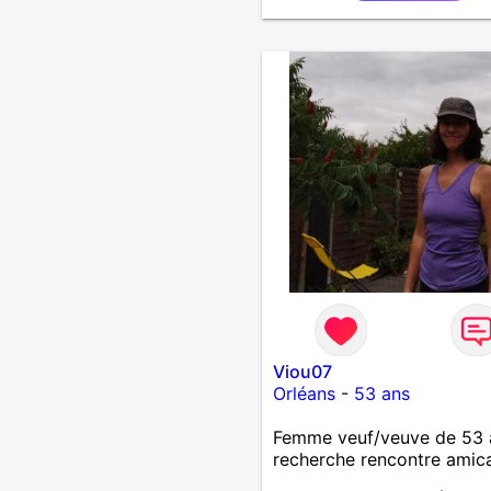
Viou07
Orléans
-
53 ans
Femme veuf/veuve de 53 
recherche rencontre amic