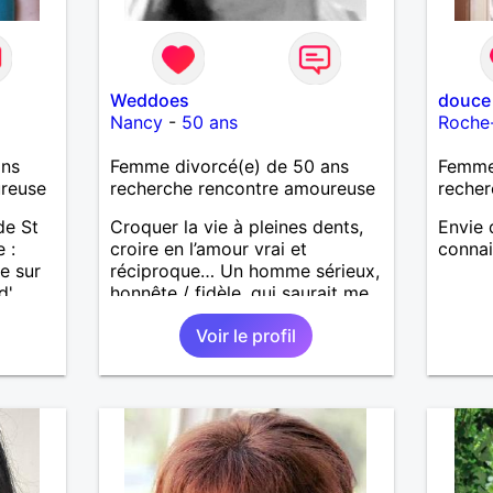
Weddoes
douce
Nancy
-
50 ans
Roche-
ans
Femme divorcé(e) de 50 ans
Femme 
ureuse
recherche rencontre amoureuse
recher
de St
Croquer la vie à pleines dents,
Envie 
 :
croire en l’amour vrai et
connai
e sur
réciproque… Un homme sérieux,
d'
honnête / fidèle, qui saurait me
ne vaut
faire rire à nouveau, est le bien
Voir le profil
ques
venu !
our
entre
evoir.
.