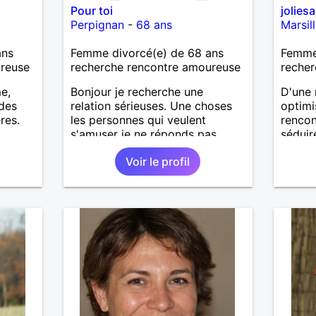
Pour toi
jolies
Perpignan
-
68 ans
Marsil
ans
Femme divorcé(e) de 68 ans
Femme
ureuse
recherche rencontre amoureuse
recher
e,
Bonjour je recherche une
D'une 
des
relation sérieuses. Une choses
optimi
res.
les personnes qui veulent
rencon
s'amuser je ne réponds pas....
séduire
et vou
Voir le profil
plus. 
certai
éducat
rencon