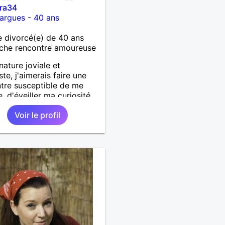
ara34
largues
-
40 ans
 divorcé(e) de 40 ans
che rencontre amoureuse
nature joviale et
ste, j'aimerais faire une
tre susceptible de me
, d'éveiller ma curiosité,
loir toujours en savoir
Voir le profil
Un physique agréable, une
ne culture, une bonne
ion, j'aimerais te
trer.