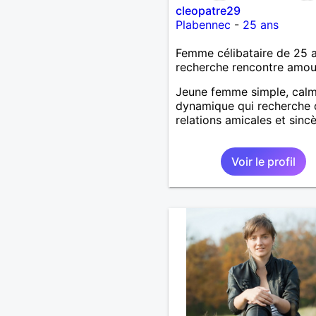
cleopatre29
Plabennec
-
25 ans
Femme célibataire de 25 
recherche rencontre amo
Jeune femme simple, calm
dynamique qui recherche 
relations amicales et sincè
Voir le profil