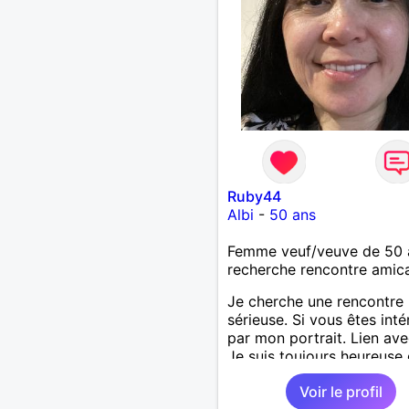
Ruby44
Albi
-
50 ans
Femme veuf/veuve de 50 
recherche rencontre amic
Je cherche une rencontre
sérieuse. Si vous êtes int
par mon portrait. Lien ave
Je suis toujours heureuse
vous accueillir.
Voir le profil