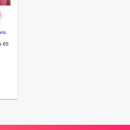
ans
s 65