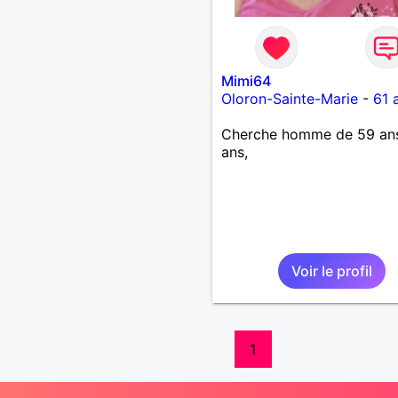
Mimi64
Oloron-Sainte-Marie
-
61 
Cherche homme de 59 an
ans,
Voir le profil
1