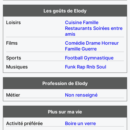
Les goûts de Elody
Loisirs
Cuisine
Famille
Restaurants
Soirées entre
amis
Films
Comédie
Drame
Horreur
Famille
Guerre
Sports
Football
Gymnastique
Musiques
Funk
Rap
Rnb
Soul
Profession de Elody
Métier
Non renseigné
Plus sur ma vie
Activité préférée
Boire un verre