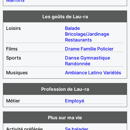
Les goûts de Lau-ra
Loisirs
Balade
Bricolage/Jardinage
Restaurants
Films
Drame
Famille
Policier
Sports
Danse
Gymnastique
Randonnée
Musiques
Ambiance
Latino
Variétés
Profession de Lau-ra
Métier
Employé
Plus sur ma vie
Activité préférée
Se balader