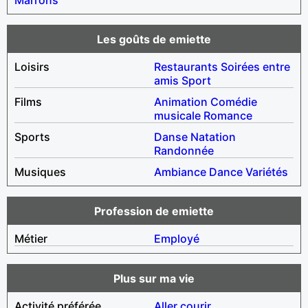
Les goûts de emiette
Loisirs
Restaurants
Soirées entre
amis
Sport
Films
Animation
Comédie
musicale
Romance
Sports
Danse
Natation
Randonnée
Musiques
Ambiance
Dance
Variétés
Profession de emiette
Métier
Employé
Plus sur ma vie
Activité préférée
Aller courir