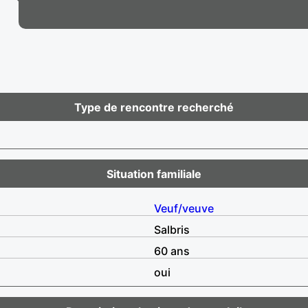
Type de rencontre recherché
Situation familiale
Veuf/veuve
Salbris
60 ans
oui