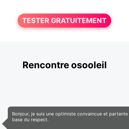
TESTER GRATUITEMENT
Rencontre osooleil
Bonjour, je suis une optimiste convaincue et partante
base du respect.