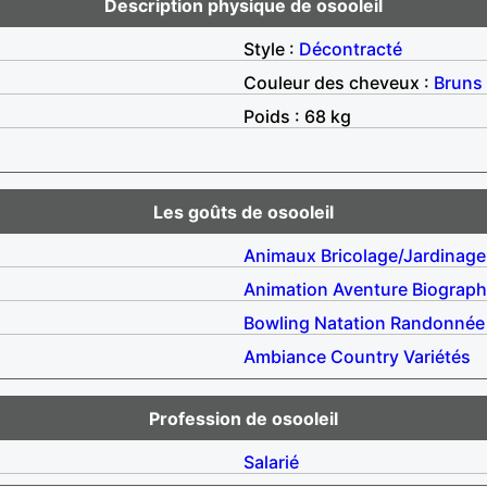
Description physique de osooleil
Style :
Décontracté
Couleur des cheveux :
Bruns
Poids : 68 kg
Les goûts de osooleil
Animaux
Bricolage/Jardinage
Animation
Aventure
Biograph
Bowling
Natation
Randonnée
Ambiance
Country
Variétés
Profession de osooleil
Salarié